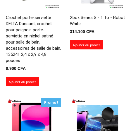
Crochet porte-serviette
Xbox Series S - 1 To - Robot
DELTA Dansant, crochet
White
pour peignoir, porte-
314.100
CFA
serviette en nickel satiné
pour salle de bain,
Ajouter au panier
accessoires de salle de bain,
135241 2,4 x 2,9 x 4,8
pouces
9.900
CFA
Ajouter au panier
Promo !