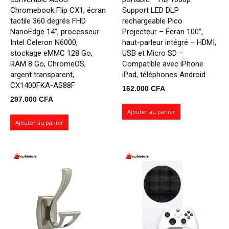
Chromebook Flip CX1, écran
Support LED DLP
tactile 360 ​​degrés FHD
rechargeable Pico
NanoEdge 14", processeur
Projecteur – Écran 100",
Intel Celeron N6000,
haut-parleur intégré – HDMI,
stockage eMMC 128 Go,
USB et Micro SD –
RAM 8 Go, ChromeOS,
Compatible avec iPhone
argent transparent,
iPad, téléphones Android
CX1400FKA-AS88F
162.000
CFA
297.000
CFA
Ajouter au panier
Ajouter au panier