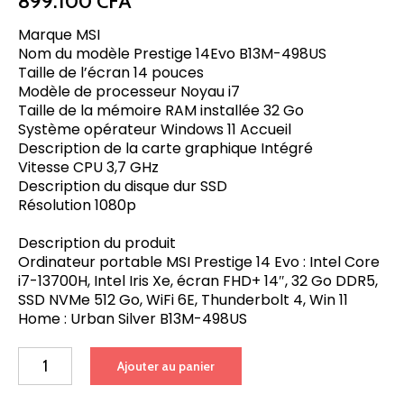
899.100
CFA
Marque MSI
Nom du modèle Prestige 14Evo B13M-498US
Taille de l’écran 14 pouces
Modèle de processeur Noyau i7
Taille de la mémoire RAM installée 32 Go
Système opérateur Windows 11 Accueil
Description de la carte graphique Intégré
Vitesse CPU 3,7 GHz
Description du disque dur SSD
Résolution 1080p
Description du produit
Ordinateur portable MSI Prestige 14 Evo : Intel Core
i7-13700H, Intel Iris Xe, écran FHD+ 14″, 32 Go DDR5,
SSD NVMe 512 Go, WiFi 6E, Thunderbolt 4, Win 11
Home : Urban Silver B13M-498US
quantité
Ajouter au panier
de
Ordinateur