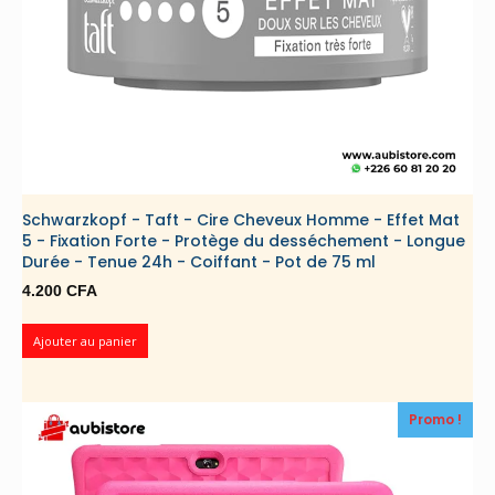
512
Go,
WiFi
6E,
Thunderbolt
4,
Win
11
Home
:
Schwarzkopf - Taft - Cire Cheveux Homme - Effet Mat
Urban
5 - Fixation Forte - Protège du desséchement - Longue
Silver
Durée - Tenue 24h - Coiffant - Pot de 75 ml
B13M-
4.200
CFA
498US
Ajouter au panier
Promo !