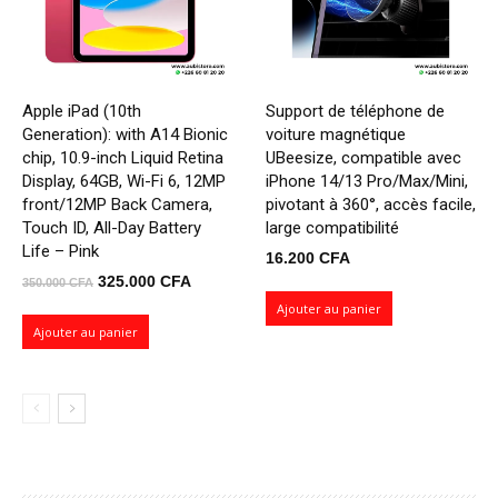
Apple iPad (10th
Support de téléphone de
Generation): with A14 Bionic
voiture magnétique
chip, 10.9-inch Liquid Retina
UBeesize, compatible avec
Display, 64GB, Wi-Fi 6, 12MP
iPhone 14/13 Pro/Max/Mini,
front/12MP Back Camera,
pivotant à 360°, accès facile,
Touch ID, All-Day Battery
large compatibilité
Life – Pink
16.200
CFA
Le
Le
325.000
CFA
350.000
CFA
prix
prix
Ajouter au panier
initial
actuel
Ajouter au panier
était :
est :
350.000 CFA.
325.000 CFA.