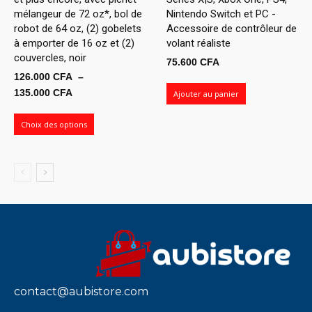
mélangeur de 72 oz*, bol de
Nintendo Switch et PC -
robot de 64 oz, (2) gobelets
Accessoire de contrôleur de
à emporter de 16 oz et (2)
volant réaliste
couvercles, noir
75.600
CFA
126.000
CFA
–
Plage
135.000
CFA
Ajouter au panier
de
prix :
Choix des options
126.000 CFA
à
135.000 CFA
contact@aubistore.com