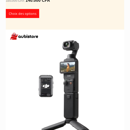
140.000
CFA
150.000
CFA
prix
prix
initial
actuel
Choix des options
était :
est :
150.000 CFA.
140.000 CFA.