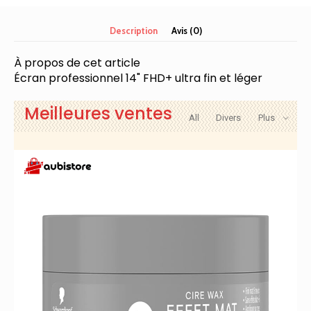
portable
MSI
Description
Avis (0)
Prestige
14
À propos de cet article
Evo
Écran professionnel 14" FHD+ ultra fin et léger
:
Intel
Core
Meilleures ventes
All
Divers
Plus
i7-
13700H,
Intel
Iris
Xe,
écran
FHD+
14",
32
Go
DDR5,
SSD
NVMe