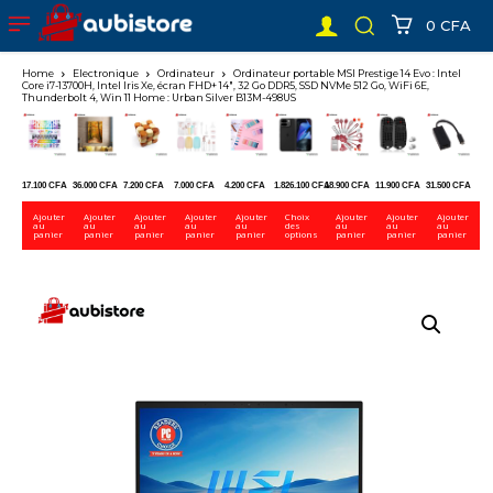
0 CFA
Home
Electronique
Ordinateur
Ordinateur portable MSI Prestige 14 Evo : Intel
Core i7-13700H, Intel Iris Xe, écran FHD+ 14″, 32 Go DDR5, SSD NVMe 512 Go, WiFi 6E,
Thunderbolt 4, Win 11 Home : Urban Silver B13M-498US
17.100
CFA
36.000
CFA
7.200
CFA
7.000
CFA
4.200
CFA
1.826.100
CFA
18.900
CFA
11.900
CFA
31.500
CFA
Ajouter
Ajouter
Ajouter
Ajouter
Ajouter
Choix
Ajouter
Ajouter
Ajouter
au
au
au
au
au
des
au
au
au
panier
panier
panier
panier
panier
options
panier
panier
panier