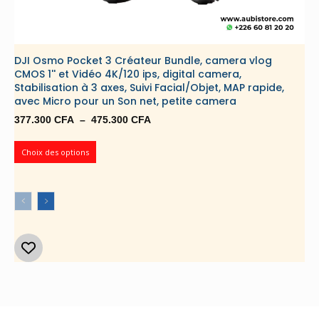
DJI Osmo Pocket 3 Créateur Bundle, camera vlog
CMOS 1'' et Vidéo 4K/120 ips, digital camera,
Stabilisation à 3 axes, Suivi Facial/Objet, MAP rapide,
avec Micro pour un Son net, petite camera
Plage
377.300
CFA
–
475.300
CFA
de
prix :
Choix des options
377.300 CFA
à
475.300 CFA