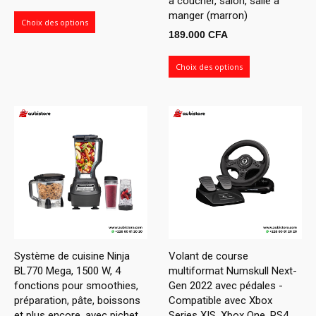
à coucher, salon, salle à
de
manger (marron)
prix :
Choix des options
189.000
CFA
62.100 CFA
à
Choix des options
150.300 CFA
Système de cuisine Ninja
Volant de course
BL770 Mega, 1500 W, 4
multiformat Numskull Next-
fonctions pour smoothies,
Gen 2022 avec pédales -
préparation, pâte, boissons
Compatible avec Xbox
et plus encore, avec pichet
Series X|S, Xbox One, PS4,