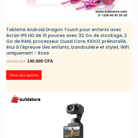
Tablette Android Dragon Touch pour enfants avec
écran IPS HD de 10 pouces avec 32 Go de stockage, 2
Go de RAM, processeur Quad Core, KIDOZ préinstallé,
étui à l'épreuve des enfants, bandoulière et stylet, WiFi
uniquement - Rose
Le
Le
140.000
CFA
150.000
CFA
prix
prix
initial
actuel
Choix des options
était :
est :
150.000 CFA.
140.000 CFA.