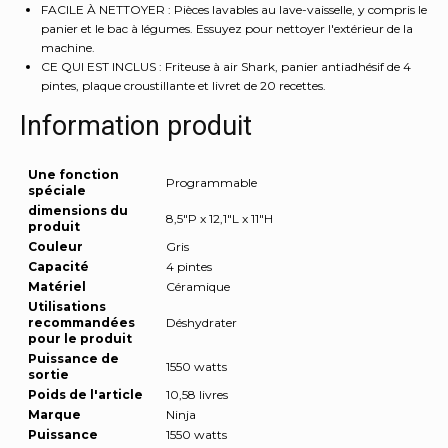
FACILE À NETTOYER : Pièces lavables au lave-vaisselle, y compris le
panier et le bac à légumes. Essuyez pour nettoyer l'extérieur de la
machine.
CE QUI EST INCLUS : Friteuse à air Shark, panier antiadhésif de 4
pintes, plaque croustillante et livret de 20 recettes.
Information produit
Une fonction
Programmable
spéciale
dimensions du
8,5"P x 12,1"L x 11"H
produit
Couleur
Gris
Capacité
4 pintes
Matériel
Céramique
Utilisations
recommandées
Déshydrater
pour le produit
Puissance de
1550 watts
sortie
Poids de l'article
10,58 livres
Marque
Ninja
Puissance
1550 watts