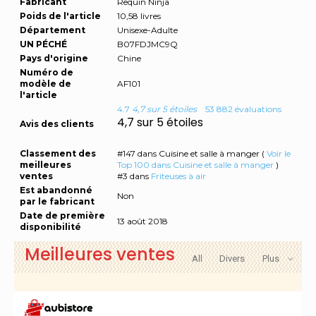
Fabricant
Requin Ninja
Poids de l'article
10,58 livres
Département
Unisexe-Adulte
UN PÉCHÉ
B07FDJMC9Q
Pays d'origine
Chine
Numéro de
modèle de
AF101
l'article
4.7
4,7 sur 5 étoiles
53 882 évaluations
4,7 sur 5 étoiles
Avis des clients
Classement des
#147 dans Cuisine et salle à manger (
Voir le
meilleures
Top 100 dans Cuisine et salle à manger
)
ventes
#3 dans
Friteuses à air
Est abandonné
Non
par le fabricant
Date de première
13 août 2018
disponibilité
Meilleures ventes
All
Divers
Plus