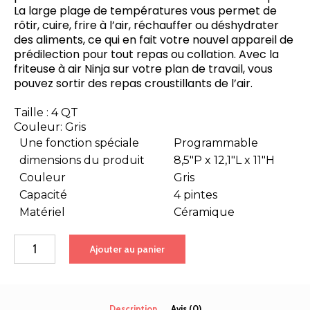
La large plage de températures vous permet de
rôtir, cuire, frire à l’air, réchauffer ou déshydrater
des aliments, ce qui en fait votre nouvel appareil de
prédilection pour tout repas ou collation. Avec la
friteuse à air Ninja sur votre plan de travail, vous
pouvez sortir des repas croustillants de l’air.
Taille :
4 QT
Couleur:
Gris
Une fonction spéciale
Programmable
dimensions du produit
8,5″P x 12,1″L x 11″H
Couleur
Gris
Capacité
4 pintes
Matériel
Céramique
quantité
Ajouter au panier
de
Friteuse
à
air
Description
Avis (0)