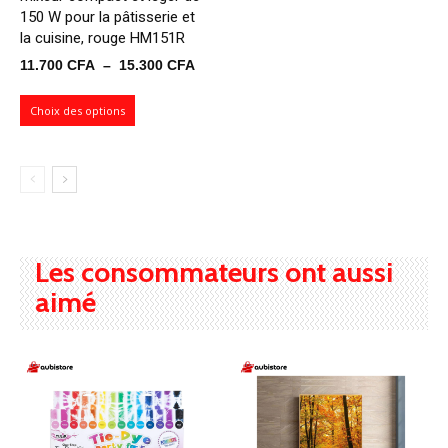
150 W pour la pâtisserie et
la cuisine, rouge HM151R
Plage
11.700
CFA
–
15.300
CFA
de
prix :
Choix des options
11.700 CFA
à
15.300 CFA
Les consommateurs ont aussi
aimé