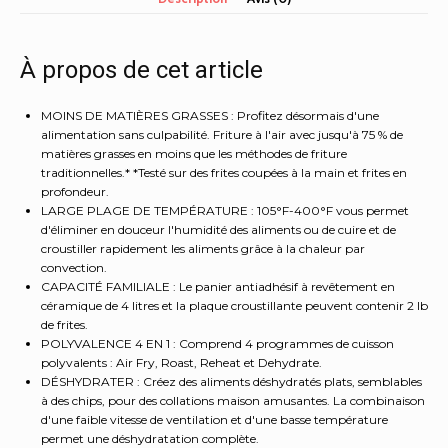
Ninja
AF101
qui
croustille,
À propos de cet article
rôtit,
réchauffe
MOINS DE MATIÈRES GRASSES : Profitez désormais d'une
et
alimentation sans culpabilité. Friture à l'air avec jusqu'à 75 % de
déshydrate,
matières grasses en moins que les méthodes de friture
pour
traditionnelles.* *Testé sur des frites coupées à la main et frites en
des
profondeur.
repas
LARGE PLAGE DE TEMPÉRATURE : 105°F-400°F vous permet
d'éliminer en douceur l'humidité des aliments ou de cuire et de
rapides
croustiller rapidement les aliments grâce à la chaleur par
et
convection.
faciles,
CAPACITÉ FAMILIALE : Le panier antiadhésif à revêtement en
capacité
céramique de 4 litres et la plaque croustillante peuvent contenir 2 lb
de
de frites.
4
POLYVALENCE 4 EN 1 : Comprend 4 programmes de cuisson
litres
polyvalents : Air Fry, Roast, Reheat et Dehydrate.
et
DÉSHYDRATER : Créez des aliments déshydratés plats, semblables
finition
à des chips, pour des collations maison amusantes. La combinaison
d'une faible vitesse de ventilation et d'une basse température
brillante,
permet une déshydratation complète.
gris