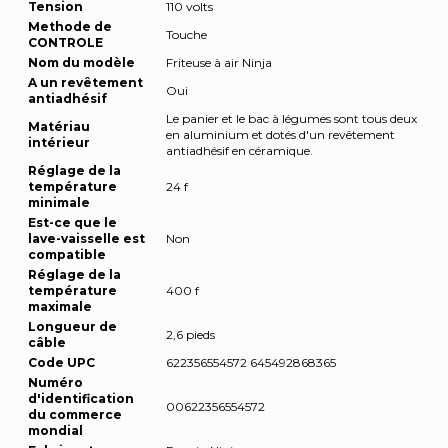
Tension
110 volts
Methode de
Touche
CONTROLE
Nom du modèle
Friteuse à air Ninja
A un revêtement
Oui
antiadhésif
Le panier et le bac à légumes sont tous deux
Matériau
en aluminium et dotés d'un revêtement
intérieur
antiadhésif en céramique.
Réglage de la
température
24 f
minimale
Est-ce que le
lave-vaisselle est
Non
compatible
Réglage de la
température
400 f
maximale
Longueur de
2,6 pieds
câble
Code UPC
622356554572 645492868365
Numéro
d'identification
00622356554572
du commerce
mondial