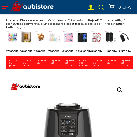
0 CFA
Home
Electromenager
Cuisinière
Friteuse à air Ninja AF101 qui croustille, rôtit,
réchauffe et déshydrate, pour des repas rapides et faciles, capacité de 4 litres et finition
brillante, gris
17.100
CFA
36.000
CFA
7.200
CFA
7.000
CFA
4.200
CFA
1.826.100
CFA
18.900
CFA
11.900
CFA
31.500
CFA
Ajouter
Ajouter
Ajouter
Ajouter
Ajouter
Choix
Ajouter
Ajouter
Ajouter
au
au
au
au
au
des
au
au
au
panier
panier
panier
panier
panier
options
panier
panier
panier