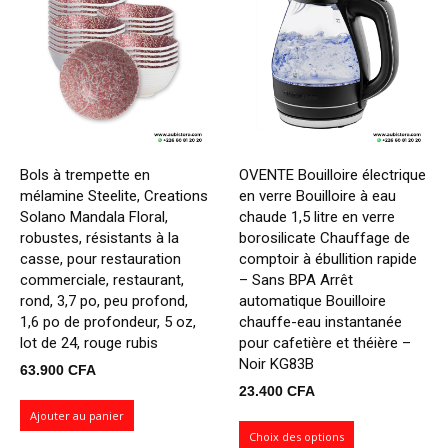
Bols à trempette en
OVENTE Bouilloire électrique
mélamine Steelite, Creations
en verre Bouilloire à eau
Solano Mandala Floral,
chaude 1,5 litre en verre
robustes, résistants à la
borosilicate Chauffage de
casse, pour restauration
comptoir à ébullition rapide
commerciale, restaurant,
– Sans BPA Arrêt
rond, 3,7 po, peu profond,
automatique Bouilloire
1,6 po de profondeur, 5 oz,
chauffe-eau instantanée
lot de 24, rouge rubis
pour cafetière et théière –
Noir KG83B
63.900
CFA
23.400
CFA
Ajouter au panier
Choix des options