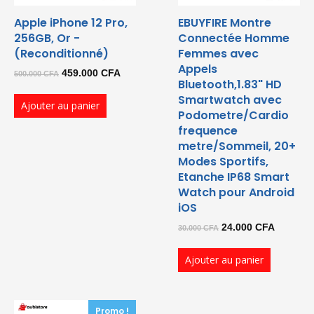
Apple iPhone 12 Pro,
EBUYFIRE Montre
256GB, Or -
Connectée Homme
(Reconditionné)
Femmes avec
Appels
Le
Le
459.000
CFA
500.000
CFA
Bluetooth,1.83" HD
prix
prix
Smartwatch avec
Ajouter au panier
initial
actuel
Podometre/Cardio
était :
est :
frequence
500.000 CFA.
459.000 CFA.
metre/Sommeil, 20+
Modes Sportifs,
Etanche IP68 Smart
Watch pour Android
iOS
Le
Le
24.000
CFA
30.000
CFA
prix
prix
Ajouter au panier
initial
actuel
était :
est :
30.000 CFA.
24.000 
Promo !