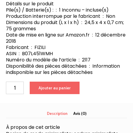
Détails sur le produit
Pile(s) / Batterie(s) : ‏ : ‎ 1 Inconnu – incluse(s)
Production interrompue par le fabricant ‏ : ‎ Non
Dimensions du produit (L x l x h) ‏ : ‎ 24,5 x 4 x 0,7 cm;
75 grammes
Date de mise en ligne sur Amazon.fr ‏ : ‎ 12 décembre
2018
Fabricant ‏ : ‎ FIZILI
ASIN ‏ : ‎ B07L451WMH
Numéro du modèle de l’article ‏ : ‎ 2117
Disponibilité des pièces détachées ‏ : ‎ Information
indisponible sur les pièces détachées
quantité
Ajouter au panier
de
FIZILI
Montre
Homme
Description
Avis (0)
Noir
Ultra
À propos de cet article
Mince