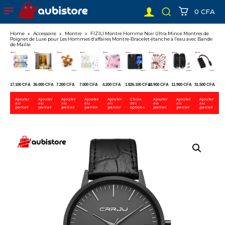
0 CFA
Home
Accessoire
Montre
FIZILI Montre Homme Noir Ultra Mince Montres de
Poignet de Luxe pour Les Hommes d’affaires Montre-Bracelet étanche à l’eau avec Bande
de Maille
17.100
CFA
36.000
CFA
7.200
CFA
7.000
CFA
4.200
CFA
1.826.100
CFA
18.900
CFA
11.900
CFA
31.500
CFA
Ajouter
Ajouter
Ajouter
Ajouter
Ajouter
Choix
Ajouter
Ajouter
Ajouter
au
au
au
au
au
des
au
au
au
panier
panier
panier
panier
panier
options
panier
panier
panier