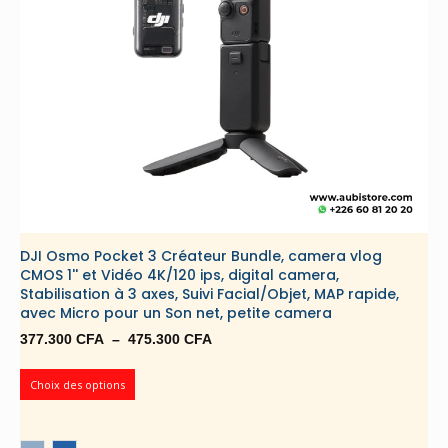
DJI Osmo Pocket 3 Créateur Bundle, camera vlog
CMOS 1'' et Vidéo 4K/120 ips, digital camera,
Stabilisation à 3 axes, Suivi Facial/Objet, MAP rapide,
avec Micro pour un Son net, petite camera
Plage
377.300
CFA
–
475.300
CFA
de
prix :
Choix des options
377.300 CFA
à