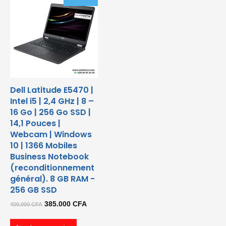
Dell Latitude E5470 |
Intel i5 | 2,4 GHz | 8 –
16 Go | 256 Go SSD |
14,1 Pouces |
Webcam | Windows
10 | 1366 Mobiles
Business Notebook
(reconditionnement
général). 8 GB RAM -
256 GB SSD
Le
Le
385.000
CFA
400.000
CFA
prix
prix