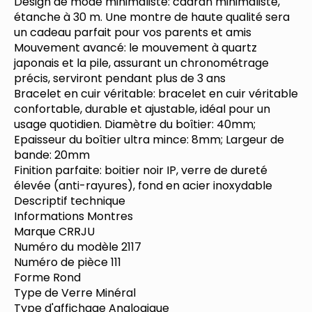
Design de mode minimaliste: cadran minimaliste,
Montres
de
étanche à 30 m. Une montre de haute qualité sera
Poignet
un cadeau parfait pour vos parents et amis
de
Mouvement avancé: le mouvement à quartz
Luxe
japonais et la pile, assurant un chronométrage
pour
précis, serviront pendant plus de 3 ans
Les
Bracelet en cuir véritable: bracelet en cuir véritable
Hommes
confortable, durable et ajustable, idéal pour un
d'affaires
usage quotidien. Diamètre du boîtier: 40mm;
Montre-
Epaisseur du boîtier ultra mince: 8mm; Largeur de
Bracelet
bande: 20mm
étanche
Finition parfaite: boitier noir IP, verre de dureté
à
élevée (anti-rayures), fond en acier inoxydable
l'eau
Descriptif technique
avec
Informations Montres
Bande
Marque CRRJU
de
Numéro du modèle 2117
Maille
Numéro de pièce 111
Forme Rond
Type de Verre Minéral
Type d'affichage Analogique