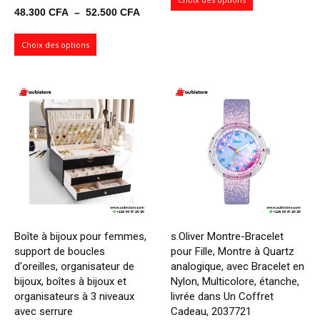
Plage
48.300
CFA
–
52.500
CFA
29.8
de
à
prix :
Choix des options
38.5
48.300 CFA
à
52.500 CFA
Boîte à bijoux pour femmes,
s.Oliver Montre-Bracelet
support de boucles
pour Fille, Montre à Quartz
d'oreilles, organisateur de
analogique, avec Bracelet en
bijoux, boîtes à bijoux et
Nylon, Multicolore, étanche,
organisateurs à 3 niveaux
livrée dans Un Coffret
avec serrure
Cadeau, 2037721