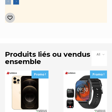
475.300 CFA
Produits liés ou vendus
All
ensemble
Promo !
Promo !