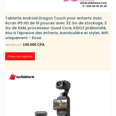
Tablette Android Dragon Touch pour enfants avec
écran IPS HD de 10 pouces avec 32 Go de stockage, 2
Go de RAM, processeur Quad Core, KIDOZ préinstallé,
étui à l'épreuve des enfants, bandoulière et stylet, WiFi
uniquement - Rose
Le
Le
140.000
CFA
150.000
CFA
prix
prix
initial
actuel
Choix des options
était :
est :
150.000 CFA.
140.000 CFA.