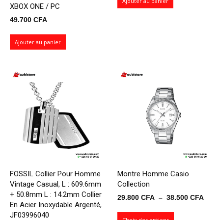
Ajouter au panier
XBOX ONE / PC
49.700
CFA
Ajouter au panier
FOSSIL Collier Pour Homme
Montre Homme Casio
Vintage Casual, L : 609.6mm
Collection
+ 50.8mm L : 14.2mm Collier
Plag
29.800
CFA
–
38.500
CFA
En Acier Inoxydable Argenté,
de
JF03996040
prix 
Choix des options