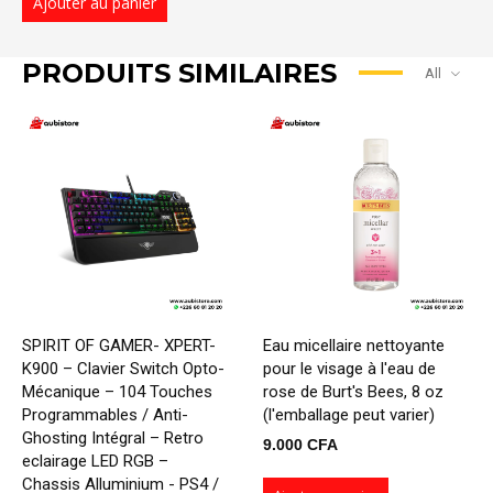
Ajouter au panier
initial
actuel
était :
est :
400.000 CFA.
385.000 CFA.
PRODUITS SIMILAIRES
All
SPIRIT OF GAMER- XPERT-
Eau micellaire nettoyante
K900 – Clavier Switch Opto-
pour le visage à l'eau de
Mécanique – 104 Touches
rose de Burt's Bees, 8 oz
Programmables / Anti-
(l'emballage peut varier)
Ghosting Intégral – Retro
9.000
CFA
eclairage LED RGB –
Chassis Alluminium - PS4 /