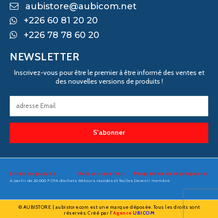
aubistore@aubicom.net
+226 60 81 20 20
+226 78 78 60 20
NEWSLETTER
Inscrivez-vous pour être le premier à être informé des ventes et
des nouvelles versions de produits !
S'abonner
Livraison gratuite
Retours sans frais
Programme de récompenses
A partir de 20 000 F CFA d'achats
Retours rapides et faciles
Devenir membre
© AUBISTORE | aubistore.com est une marque déposée. Tous les droits sont
réservés. Créé par l'
Agence
UBICOM