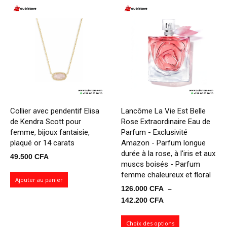
40.5
Collier avec pendentif Elisa
Lancôme La Vie Est Belle
de Kendra Scott pour
Rose Extraordinaire Eau de
femme, bijoux fantaisie,
Parfum - Exclusivité
plaqué or 14 carats
Amazon - Parfum longue
durée à la rose, à l'iris et aux
49.500
CFA
muscs boisés - Parfum
femme chaleureux et floral
Ajouter au panier
126.000
CFA
–
Plage
142.200
CFA
de
prix :
Choix des options