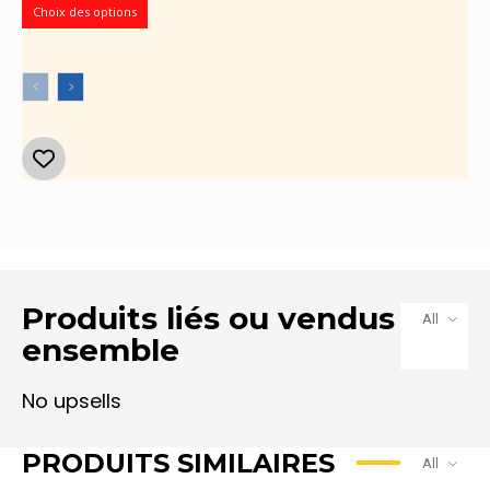
prix :
Choix des options
377.300 CFA
à
475.300 CFA
Produits liés ou vendus
All
ensemble
PRODUITS SIMILAIRES
All