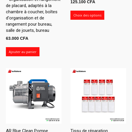
Plage
125.100
CFA
de placard, adaptés à la
de
chambre à coucher, boîtes
prix :
Choix des options
d'organisation et de
108.000 CFA
rangement pour bureau,
à
salle de jouets, bureau
125.100 CFA
63.000
CFA
Ajouter au panier
AR Blue Clean Pompe
Tissu de réparation