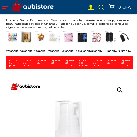
0 CFA
Home
Sac
Femme
elf Base de maquillage hydratante pour le visage, pour une
peau impeccable et lisse et un maquillage longue tenue, comble les pores et les ridules,
végétalienne et sans cruauté, petite taille
17.100
CFA
36.000
CFA
7.200
CFA
7.000
CFA
4.200
CFA
1.826.100
CFA
18.900
CFA
11.900
CFA
31.500
CFA
Ajouter
Ajouter
Ajouter
Ajouter
Ajouter
Choix
Ajouter
Ajouter
Ajouter
au
au
au
au
au
des
au
au
au
panier
panier
panier
panier
panier
options
panier
panier
panier