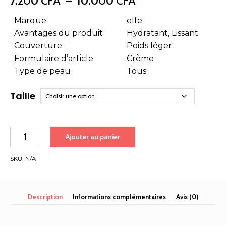
Plage
7.200
CFA
–
10.000
CFA
de
prix :
Marque
elfe
7.200 CFA
Avantages du produit
Hydratant, Lissant
à
Couverture
Poids léger
10.000 CFA
Formulaire d’article
Crème
Type de peau
Tous
Taille
quantité
Ajouter au panier
de
elf
SKU:
N/A
Base
de
maquillage
hydratante
Description
Informations complémentaires
Avis (0)
pour
le