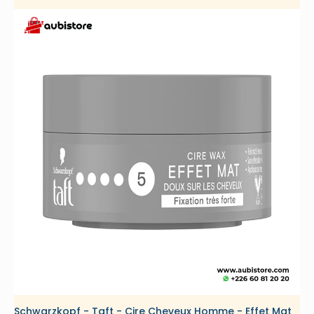
petite
taille
Schwarzkopf - Taft - Cire Cheveux Homme - Effet Mat