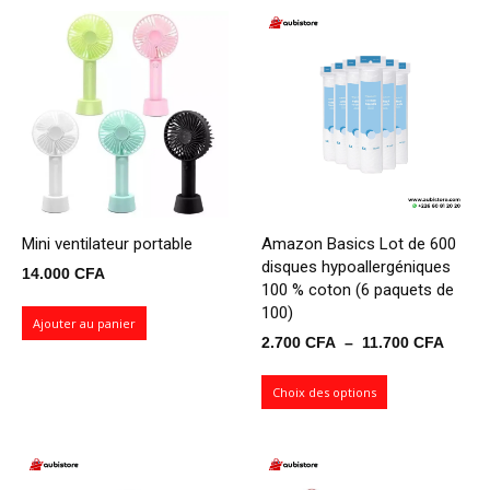
Mini ventilateur portable
Amazon Basics Lot de 600
disques hypoallergéniques
14.000
CFA
100 % coton (6 paquets de
100)
Ajouter au panier
Plage
2.700
CFA
–
11.700
CFA
de
prix :
Choix des options
2.700
à
11.70