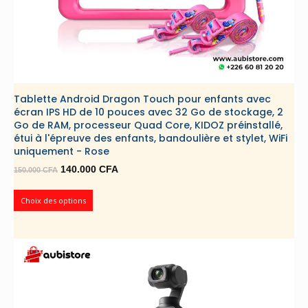
Tablette Android Dragon Touch pour enfants avec
écran IPS HD de 10 pouces avec 32 Go de stockage, 2
Go de RAM, processeur Quad Core, KIDOZ préinstallé,
étui à l'épreuve des enfants, bandoulière et stylet, WiFi
uniquement - Rose
Le
Le
140.000
CFA
150.000
CFA
prix
prix
initial
actuel
Choix des options
était :
est :
150.000 CFA.
140.000 CFA.