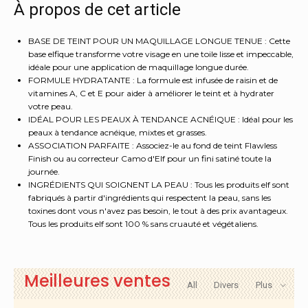
visage,
À propos de cet article
pour
une
peau
BASE DE TEINT POUR UN MAQUILLAGE LONGUE TENUE : Cette
base elfique transforme votre visage en une toile lisse et impeccable,
impeccable
idéale pour une application de maquillage longue durée.
et
FORMULE HYDRATANTE : La formule est infusée de raisin et de
lisse
vitamines A, C et E pour aider à améliorer le teint et à hydrater
et
votre peau.
un
IDÉAL POUR LES PEAUX À TENDANCE ACNÉIQUE : Idéal pour les
maquillage
peaux à tendance acnéique, mixtes et grasses.
longue
ASSOCIATION PARFAITE : Associez-le au fond de teint Flawless
tenue,
Finish ou au correcteur Camo d'Elf pour un fini satiné toute la
comble
journée.
INGRÉDIENTS QUI SOIGNENT LA PEAU : Tous les produits elf sont
les
fabriqués à partir d'ingrédients qui respectent la peau, sans les
pores
toxines dont vous n'avez pas besoin, le tout à des prix avantageux.
et
Tous les produits elf sont 100 % sans cruauté et végétaliens.
les
ridules,
végétalienne
et
Meilleures ventes
All
Divers
Plus
sans
cruauté,