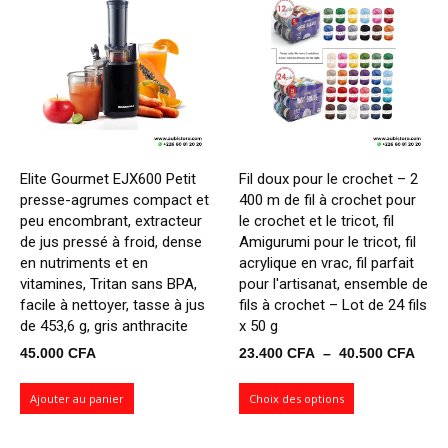
Elite Gourmet EJX600 Petit
Fil doux pour le crochet – 2
presse-agrumes compact et
400 m de fil à crochet pour
peu encombrant, extracteur
le crochet et le tricot, fil
de jus pressé à froid, dense
Amigurumi pour le tricot, fil
en nutriments et en
acrylique en vrac, fil parfait
vitamines, Tritan sans BPA,
pour l'artisanat, ensemble de
facile à nettoyer, tasse à jus
fils à crochet – Lot de 24 fils
de 453,6 g, gris anthracite
x 50 g
Plag
45.000
CFA
23.400
CFA
–
40.500
CFA
de
prix 
Ajouter au panier
Choix des options
23.4
à