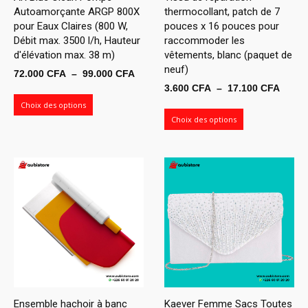
Autoamorçante ARGP 800X
thermocollant, patch de 7
pour Eaux Claires (800 W,
pouces x 16 pouces pour
Débit max. 3500 l/h, Hauteur
raccommoder les
d'élévation max. 38 m)
vêtements, blanc (paquet de
neuf)
Plage
72.000
CFA
–
99.000
CFA
Plage
3.600
CFA
–
17.100
CFA
de
de
prix :
Choix des options
prix :
Choix des options
72.000 CFA
3.600
à
à
99.000 CFA
17.10
Ensemble hachoir à banc
Kaever Femme Sacs Toutes