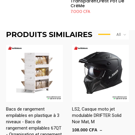
Transparent,Petit Pot De
CrèMe
7.000
CFA
PRODUITS SIMILAIRES
All
Bacs de rangement
LS2, Casque moto jet
empilables en plastique à 3
modulable DRIFTER Solid
niveaux - Bacs de
Noir Mat, M
rangement empilables 67QT
108.000
CFA
–
- Organisation et rangement