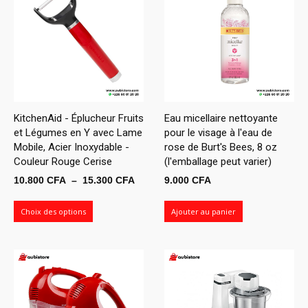
KitchenAid - Éplucheur Fruits
Eau micellaire nettoyante
et Légumes en Y avec Lame
pour le visage à l'eau de
Mobile, Acier Inoxydable -
rose de Burt's Bees, 8 oz
Couleur Rouge Cerise
(l'emballage peut varier)
Plage
10.800
CFA
–
15.300
CFA
9.000
CFA
de
prix :
Choix des options
Ajouter au panier
10.800 CFA
à
15.300 CFA