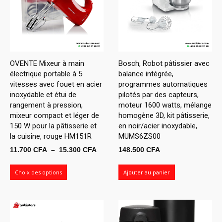
OVENTE Mixeur à main
Bosch, Robot pâtissier avec
électrique portable à 5
balance intégrée,
vitesses avec fouet en acier
programmes automatiques
inoxydable et étui de
pilotés par des capteurs,
rangement à pression,
moteur 1600 watts, mélange
mixeur compact et léger de
homogène 3D, kit pâtisserie,
150 W pour la pâtisserie et
en noir/acier inoxydable,
la cuisine, rouge HM151R
MUMS6ZS00
Plage
11.700
CFA
–
15.300
CFA
148.500
CFA
de
prix :
Choix des options
Ajouter au panier
11.700 CFA
à
15.300 CFA