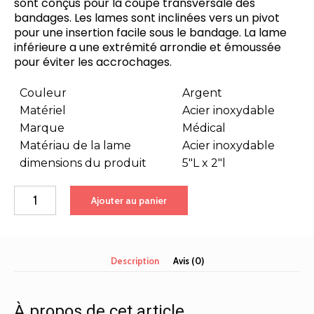
sont conçus pour la coupe transversale des
bandages. Les lames sont inclinées vers un pivot
pour une insertion facile sous le bandage. La lame
inférieure a une extrémité arrondie et émoussée
pour éviter les accrochages.
Couleur
Argent
Matériel
Acier inoxydable
Marque
Médical
Matériau de la lame
Acier inoxydable
dimensions du produit
5″L x 2″l
quantité
Ajouter au panier
de
Ciseaux
à
pansement
Description
Avis (0)
Lister
MP71101
de
Medique,
À propos de cet article