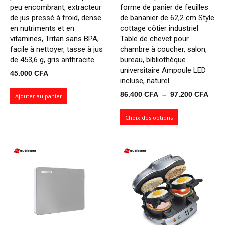
peu encombrant, extracteur
forme de panier de feuilles
de jus pressé à froid, dense
de bananier de 62,2 cm Style
en nutriments et en
cottage côtier industriel
vitamines, Tritan sans BPA,
Table de chevet pour
facile à nettoyer, tasse à jus
chambre à coucher, salon,
de 453,6 g, gris anthracite
bureau, bibliothèque
universitaire Ampoule LED
45.000
CFA
incluse, naturel
Plag
86.400
CFA
–
97.200
CFA
Ajouter au panier
de
prix 
Choix des options
86.4
à
97.2