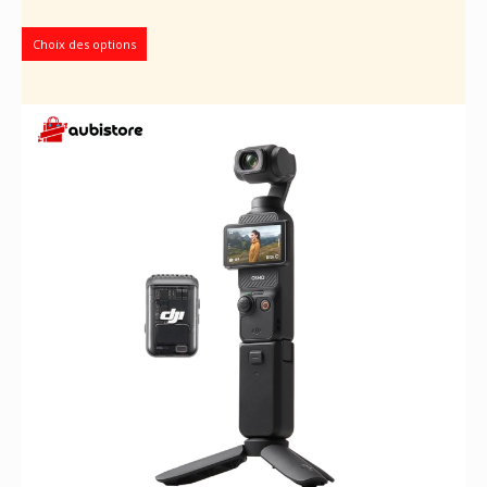
prix
prix
initial
actuel
Choix des options
était :
est :
150.000 CFA.
140.000 CFA.