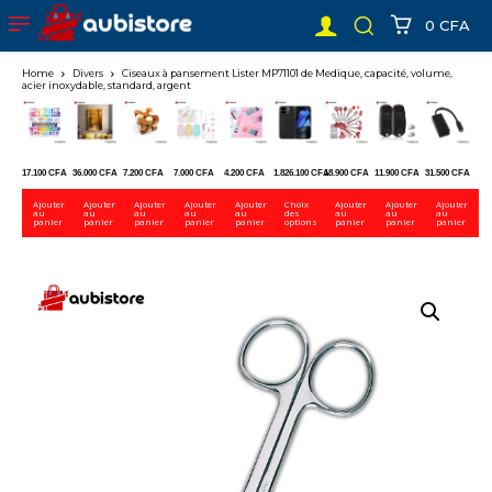
0 CFA
Home
Divers
Ciseaux à pansement Lister MP71101 de Medique, capacité, volume,
acier inoxydable, standard, argent
17.100
CFA
36.000
CFA
7.200
CFA
7.000
CFA
4.200
CFA
1.826.100
CFA
18.900
CFA
11.900
CFA
31.500
CFA
Ajouter
Ajouter
Ajouter
Ajouter
Ajouter
Choix
Ajouter
Ajouter
Ajouter
au
au
au
au
au
des
au
au
au
panier
panier
panier
panier
panier
options
panier
panier
panier