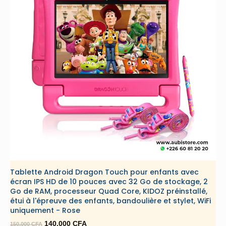
Tablette Android Dragon Touch pour enfants avec
écran IPS HD de 10 pouces avec 32 Go de stockage, 2
Go de RAM, processeur Quad Core, KIDOZ préinstallé,
étui à l'épreuve des enfants, bandoulière et stylet, WiFi
uniquement - Rose
Le
Le
140.000
CFA
150.000
CFA