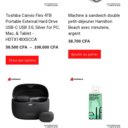
Toshiba Canvio Flex 4TB
Machine à sandwich double
Portable External Hard Drive
petit-déjeuner Hamilton
USB-C USB 3.0, Silver for PC,
Beach avec minuterie,
Mac, & Tablet -
argent
HDTX140XSCCA
38.700
CFA
Plage
58.500
CFA
–
108.000
CFA
de
Ajouter au panier
prix :
Choix des options
58.500 CFA
à
108.000 CFA