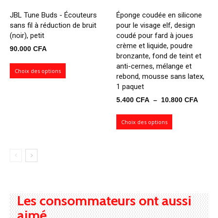
JBL Tune Buds - Écouteurs
Éponge coudée en silicone
sans fil à réduction de bruit
pour le visage elf, design
(noir), petit
coudé pour fard à joues
crème et liquide, poudre
90.000
CFA
bronzante, fond de teint et
anti-cernes, mélange et
Choix des options
rebond, mousse sans latex,
1 paquet
Plage
5.400
CFA
–
10.800
CFA
de
prix :
Choix des options
5.400
à
10.80
Les consommateurs ont aussi
aimé