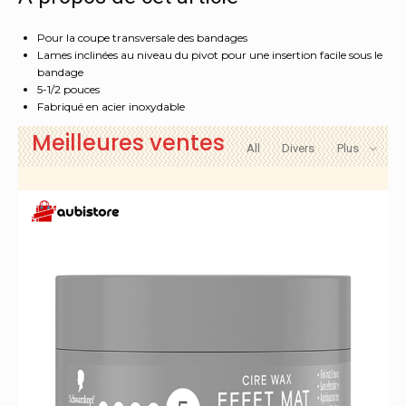
capacité,
volume,
Pour la coupe transversale des bandages
acier
Lames inclinées au niveau du pivot pour une insertion facile sous le
inoxydable,
bandage
standard,
5-1/2 pouces
argent
Fabriqué en acier inoxydable
Meilleures ventes
All
Divers
Plus