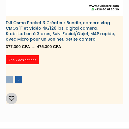
DJI Osmo Pocket 3 Créateur Bundle, camera vlog
CMOS 1'' et Vidéo 4K/120 ips, digital camera,
Stabilisation à 3 axes, Suivi Facial/Objet, MAP rapide,
avec Micro pour un Son net, petite camera
Plage
377.300
CFA
–
475.300
CFA
de
prix :
Choix des options
377.300 CFA
à
475.300 CFA