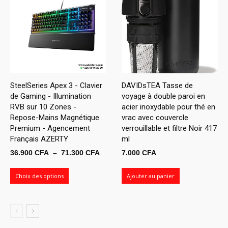
SteelSeries Apex 3 - Clavier
DAVIDsTEA Tasse de
de Gaming - Illumination
voyage à double paroi en
RVB sur 10 Zones -
acier inoxydable pour thé en
Repose-Mains Magnétique
vrac avec couvercle
Premium - Agencement
verrouillable et filtre Noir 417
Français AZERTY
ml
Plage
36.900
CFA
–
71.300
CFA
7.000
CFA
de
prix :
Choix des options
Ajouter au panier
36.900 CFA
à
71.300 CFA