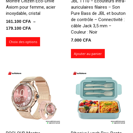
Montre Citizen Eco-Drive
JBL T110 – Ecouteurs intra-
Axiom pour femme, acier
auriculaires filaires – Son
inoxydable, cristal
Pure Bass de JBL et bouton
de contrôle – Connectivité :
161.100
CFA
–
câble Jack 3,5 mm –
Plage
179.100
CFA
Couleur : Noir
de
7.000
CFA
prix :
Choix des options
161.100 CFA
Ajouter au panier
à
179.100 CFA