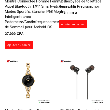
Montre Connectée Homme Femme avec
Kit de voyage de toilettage
Appel Bluetooth, 1.91" Smartwatch avec 112
Remington Precision, noir
Modes Sportifs, Etanche IP68 Montre
20.700
CFA
Intelligente avec
Podometre/Cardiofrequencemetre/Moniteur
Ajouter au panier
de Sommeil pour Android iOS
27.000
CFA
Ajouter au panier