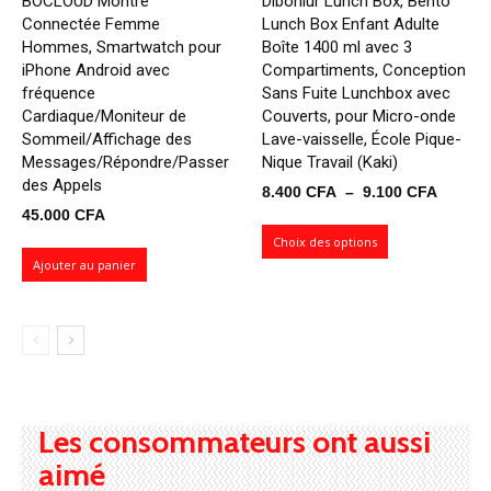
BOCLOUD Montre
Diboniur Lunch Box, Bento
Connectée Femme
Lunch Box Enfant Adulte
Hommes, Smartwatch pour
Boîte 1400 ml avec 3
iPhone Android avec
Compartiments, Conception
fréquence
Sans Fuite Lunchbox avec
Cardiaque/Moniteur de
Couverts, pour Micro-onde
Sommeil/Affichage des
Lave-vaisselle, École Pique-
Messages/Répondre/Passer
Nique Travail (Kaki)
des Appels
Plage
8.400
CFA
–
9.100
CFA
45.000
CFA
de
prix :
Choix des options
Ajouter au panier
8.400 
à
9.100 
Les consommateurs ont aussi
aimé