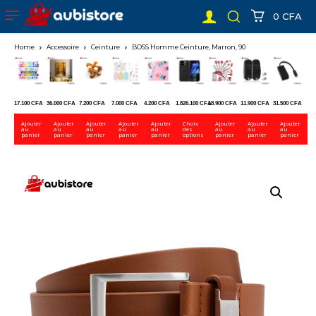
0 CFA
Home
Accessoire
Ceinture
BOSS Homme Ceinture, Marron, 90
17.100
CFA
36.000
CFA
7.200
CFA
7.000
CFA
4.200
CFA
1.826.100
CFA
18.900
CFA
11.900
CFA
31.500
CFA
Ajouter
Ajouter
Ajouter
Ajouter
Ajouter
Choix
Ajouter
Ajouter
Ajouter
au
au
au
au
au
des
au
au
au
panier
panier
panier
panier
panier
options
panier
panier
panier