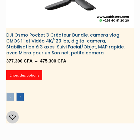
DJI Osmo Pocket 3 Créateur Bundle, camera vlog
CMOS 1'' et Vidéo 4K/120 ips, digital camera,
Stabilisation à 3 axes, Suivi Facial/Objet, MAP rapide,
avec Micro pour un Son net, petite camera
Plage
377.300
CFA
–
475.300
CFA
de
prix :
Choix des options
377.300 CFA
à
475.300 CFA