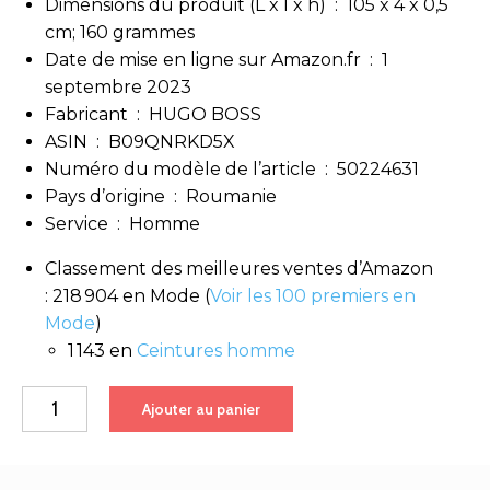
Dimensions du produit (L x l x h) ‏ : ‎
105 x 4 x 0,5
cm; 160 grammes
Date de mise en ligne sur Amazon.fr ‏ : ‎
1
septembre 2023
Fabricant ‏ : ‎
HUGO BOSS
ASIN ‏ : ‎
B09QNRKD5X
Numéro du modèle de l’article ‏ : ‎
50224631
Pays d’origine ‏ : ‎
Roumanie
Service ‏ : ‎
Homme
Classement des meilleures ventes d’Amazon
:
218 904 en Mode (
Voir les 100 premiers en
Mode
)
1 143 en
Ceintures homme
quantité
Ajouter au panier
de
BOSS
Homme
Ceinture,